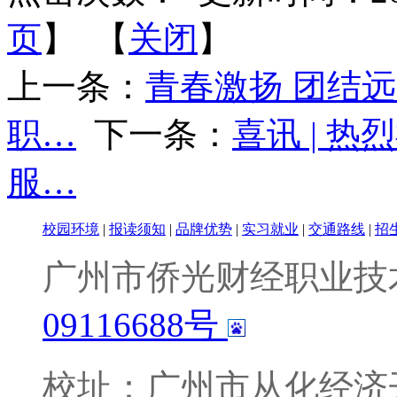
页
】 【
关闭
】
上一条：
青春激扬 团结
职…
下一条：
喜讯 | 
服…
校园环境
|
报读须知
|
品牌优势
|
实习就业
|
交通路线
|
招
广州市侨光财经职业技
09116688号
校址：广州市从化经济