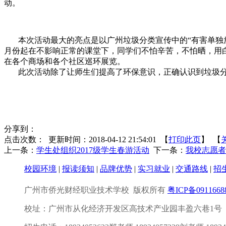
动。
本次活动最大的亮点是以广州垃圾分类宣传中的“有害单独放
月份起在不影响正常的课堂下，同学们不怕辛苦，不怕晒，用白
在各个商场和各个社区巡环展览。
此次活动除了让师生们提高了环保意识，正确认识到垃圾分
分享到：
点击次数：
更新时间：2018-04-12 21:54:01 【
打印此页
】 【
上一条：
学生处组织2017级学生春游活动
下一条：
我校志愿者
校园环境
|
报读须知
|
品牌优势
|
实习就业
|
交通路线
|
招
广州市侨光财经职业技术学校
版权所有
粤ICP备091166
校址：广州市从化经济开发区高技术产业园丰盈六巷1号