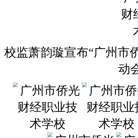
校监萧韵璇宣布“广州市
动